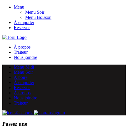
Menu
Menu Soir
Menu Boisson
À emporter
Réserver
À propos
Traiteur
Nous joindre
Menu Midi
Menu Soir
À boire
À emporter
Réserver
À propos
Nous joindre
Traiteur
Passez une